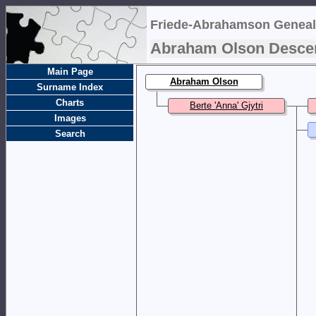
Friede-Abrahamson Geneal
Abraham Olson Desce
Main Page
Abraham Olson
Surname Index
Charts
Berte 'Anna' Gjytri
Images
Search