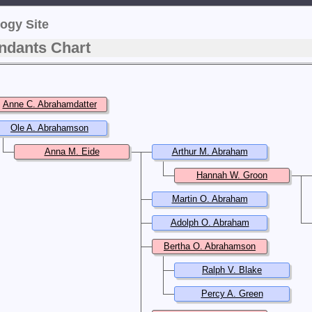
ogy Site
ndants Chart
Anne C. Abrahamdatter
Ole A. Abrahamson
Anna M. Eide
Arthur M. Abraham
Hannah W. Groon
Martin O. Abraham
Adolph O. Abraham
Bertha O. Abrahamson
Ralph V. Blake
Percy A. Green