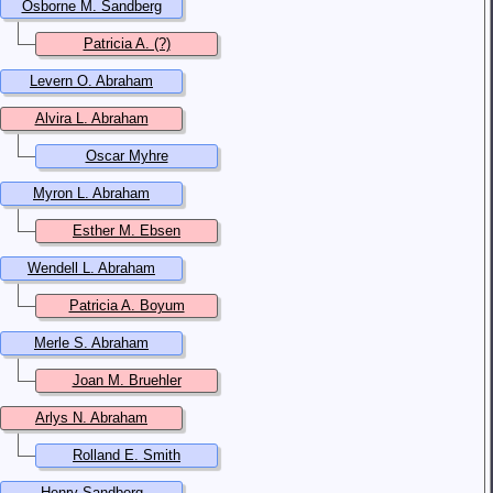
Osborne M. Sandberg
Patricia A. (?)
Levern O. Abraham
Alvira L. Abraham
Oscar Myhre
Myron L. Abraham
Esther M. Ebsen
Wendell L. Abraham
Patricia A. Boyum
Merle S. Abraham
Joan M. Bruehler
Arlys N. Abraham
Rolland E. Smith
Henry Sandberg