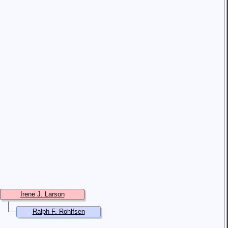
Irene J. Larson
Ralph F. Rohlfsen