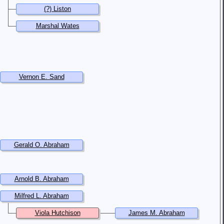
(?) Liston
Marshal Wates
Vernon E. Sand
Gerald O. Abraham
Arnold B. Abraham
Milfred L. Abraham
Viola Hutchison
James M. Abraham