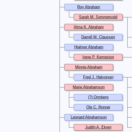
Roy Abraham
Sarah M. Sommervold
Alma K. Abraham
Darrell M. Claussen
Hjalmer Abraham
Irene P. Kempston
Minnie Abraham
Fred J. Halvorsen
Marie Abrahamson
(?) Ormberg
Ole C. Ronnei
Leonard Abrahamson
Judith A. Ekren