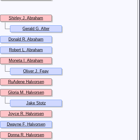
Shirley J. Abraham
Gerald G. Alter
Donald R. Abraham
Robert L. Abraham
Moneta I. Abraham
Oliver J. Feay
RuAdene Halvorsen
Gloria M. Halvorsen
Jake Stotz
Joyce R. Halvorsen
Dwayne F. Halvorsen
Donna R. Halvorsen