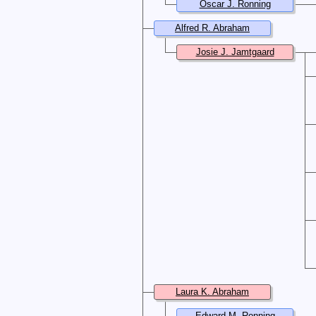
Oscar J. Ronning
Alfred R. Abraham
Josie J. Jamtgaard
Laura K. Abraham
Edward M. Ronning