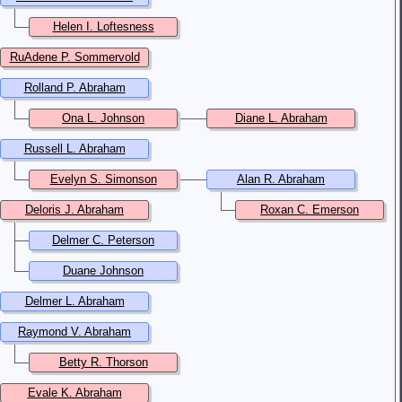
Helen I. Loftesness
RuAdene P. Sommervold
Rolland P. Abraham
Ona L. Johnson
Diane L. Abraham
Russell L. Abraham
Evelyn S. Simonson
Alan R. Abraham
Deloris J. Abraham
Roxan C. Emerson
Delmer C. Peterson
Duane Johnson
Delmer L. Abraham
Raymond V. Abraham
Betty R. Thorson
Evale K. Abraham