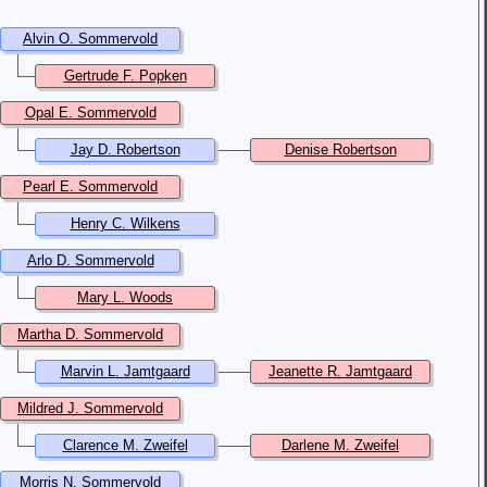
Alvin O. Sommervold
Gertrude F. Popken
Opal E. Sommervold
Jay D. Robertson
Denise Robertson
Pearl E. Sommervold
Henry C. Wilkens
Arlo D. Sommervold
Mary L. Woods
Martha D. Sommervold
Marvin L. Jamtgaard
Jeanette R. Jamtgaard
Mildred J. Sommervold
Clarence M. Zweifel
Darlene M. Zweifel
Morris N. Sommervold