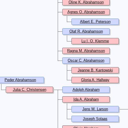
Oline K. Abrahamson
Agnes O. Abrahamson
Albert E. Peterson
Olaf R. Abrahamson
Lu I. O. Klemme
Ragna M. Abrahamson
Oscar C. Abrahamson
Jeanne B. Kantowski
Peder Abrahamson
Gloria A. Hallway
Julia C. Christensen
Adolph Abraham
Ida A. Abraham
Jens M. Larson
Joseph Solaas