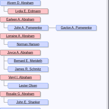
Alvern D. Abraham
Lydia E. Erdmann
Earleen A. Abraham
John A. Pomerenke
Gaylon A. Pomerenke
Lorraine A. Abraham
Norman Hansen
Joyce A. Abraham
Bernard E. Merideth
James R. Schmitz
Veryl I. Abraham
Lester Olsen
Rosalie G. Abraham
John E. Shanker